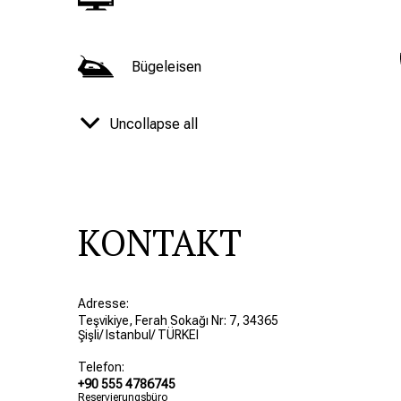
Bügeleisen
Uncollapse all
Ventilator
Dusch
KONTAKT
Badezimmer
Adresse:
Teşvikiye, Ferah Sokağı Nr: 7, 34365
Şişli/ Istanbul/ TÜRKEI
Spüle
Telefon:
+90 555 4786745
Reservierungsbüro