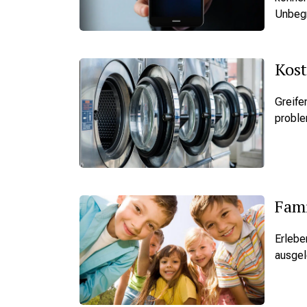
Unbegr
Kost
Greife
proble
Fam
Erlebe
ausgel