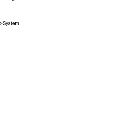
it-System
lschrank
 Handtücher
rnet